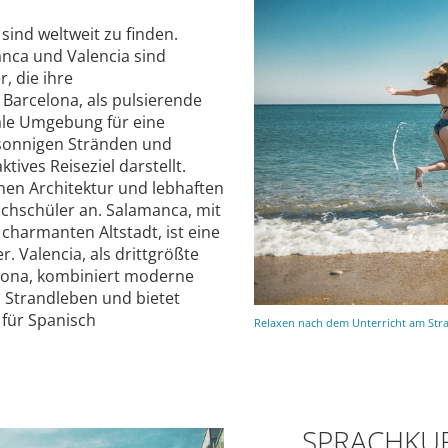
sind weltweit zu finden.
anca und Valencia sind
, die ihre
Barcelona, als pulsierende
ale Umgebung für eine
 sonnigen Stränden und
tives Reiseziel darstellt.
chen Architektur und lebhaften
achschüler an. Salamanca, mit
charmanten Altstadt, ist eine
r. Valencia, als drittgrößte
lona, kombiniert moderne
 Strandleben und bietet
 für Spanisch
Relaxen nach dem Unterricht am Stran
SPRACHKUR