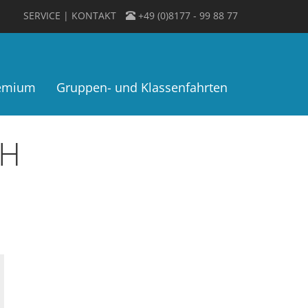
SERVICE
KONTAKT
+49 (0)8177 - 99 88 77
remium
Gruppen- und Klassenfahrten
CH