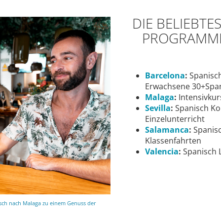
DIE BELIEBT
PROGRAMME 
Barcelona
:
Spanisch
Erwachsene 30+Spa
Malaga
:
Intensivkur
Sevilla
:
Spanisch Ko
Einzelunterricht
Salamanca
:
Spanisc
Klassenfahrten
Valencia
:
Spanisch 
isch nach Malaga zu einem Genuss der