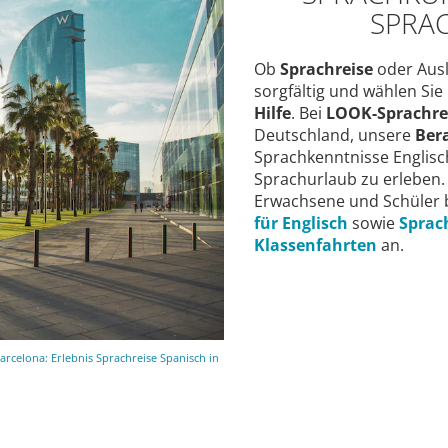
SPRA
Ob
Sprachreise
oder Ausl
sorgfältig und wählen Sie
Hilfe
. Bei
LOOK-Sprachre
Deutschland, unsere
Ber
Sprachkenntnisse Englisch
Sprachurlaub zu erleben.
Erwachsene und Schüler 
für Englisch
sowie
Sprac
Klassenfahrten
an.
arcelona: Erlebnis Sprachreise Spanisch in