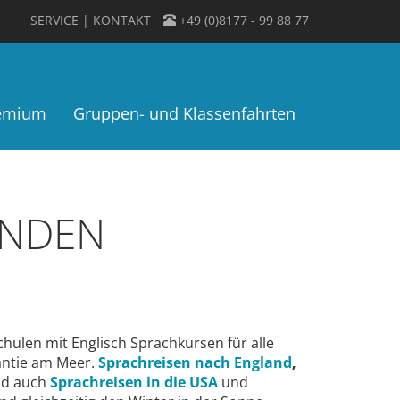
SERVICE
KONTAKT
+49 (0)8177 - 99 88 77
remium
Gruppen- und Klassenfahrten
INDEN
chulen mit Englisch Sprachkursen für alle
ntie am Meer.
Sprachreisen nach England
,
nd auch
Sprachreisen in die USA
und