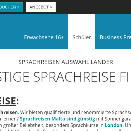
 BUCHEN »
ANGEBOT »
Erwachsene 16+
Schüler
Business P
SPRACHREISEN AUSWAHL LÄNDER
TIGE SPRACHREISE F
ISE
:
chreisen
. Wir bieten qualifizierte und renommierte Sprachs
h lernen?
Sprachreisen Malta sind günstig
mit Sonnengara
n großer Beliebtheit, besonders Sprachkurse in
London
. U