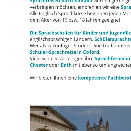
Sprachreisen nach Kanada
werden gerne geb
verbringen möchten, empfehlen wir eine
Spra
Alle Englisch Sprachkurse beginnen jeden Mon
dem Alter von 16 bzw. 18 Jahren geeignet.
Die Sprachschulen für Kinder und Jugendli
englischsprachigen Ländern.
Schülersprachr
Wer als zukünftiger Student eine traditionsre
Schüler-Sprachreise in Oxford
.
Viele Schüler verbringen ihre
Sprachferien i
Chester
oder
Bath
mit ebenso umfangreichem
Wir bieten Ihnen eine
kompetente Fachberat