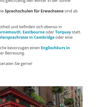
d gleichzeitig den Winter in der Sonne
Die
Sprachschulen für Erwachsene
sind ab
btheit und befinden sich ebenso in
urnemouth
,
Eastbourne
oder
Torquay
statt.
lersprachreise in Cambridge
oder eine
liche bevorzugen einen
Englischkurs in
er Betreuung.
eraten Sie gerne!