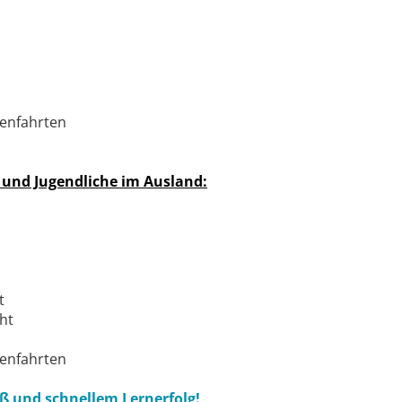
senfahrten
r und Jugendliche im Ausland:
t
ht
senfahrten
ß und schnellem Lernerfolg!