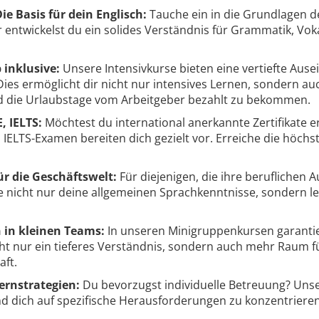
ie Basis für dein Englisch:
Tauche ein in die Grundlagen d
r entwickelst du ein solides Verständnis für Grammatik, Vok
 inklusive:
Unsere Intensivkurse bieten eine vertiefte Aus
ies ermöglicht dir nicht nur intensives Lernen, sondern auc
nd die Urlaubstage vom Arbeitgeber bezahlt zu bekommen.
, IELTS:
Möchtest du international anerkannte Zertifikate 
 IELTS-Examen bereiten dich gezielt vor. Erreiche die höch
r die Geschäftswelt:
Für diejenigen, die ihre beruflichen 
re nicht nur deine allgemeinen Sprachkenntnisse, sondern l
 in kleinen Teams:
In unseren Minigruppenkursen garantie
cht nur ein tieferes Verständnis, sondern auch mehr Raum f
ft.
ernstrategien:
Du bevorzugst individuelle Betreuung? Unser
 dich auf spezifische Herausforderungen zu konzentrieren