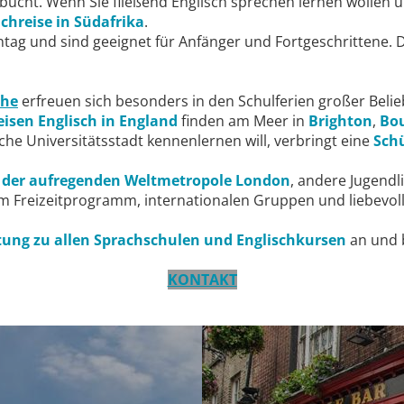
ucht. Wenn Sie fließend Englisch sprechen lernen wollen un
chreise in Südafrika
.
tag und sind geeignet für Anfänger und Fortgeschrittene. 
che
erfreuen sich besonders in den Schulferien großer Belie
eisen Englisch in England
finden am Meer in
Brighton
,
Bo
iche Universitätsstadt kennenlernen will, verbringt eine
Schü
n der aufregenden Weltmetropole London
, andere Jugend
 Freizeitprogramm, internationalen Gruppen und liebevoll
ung zu allen Sprachschulen und Englischkursen
an und b
KONTAKT