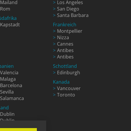
Mailand
Los Angeles
Rom
San Diego
Santa Barbara
üdafrika
Kapstadt
Frankreich
Montpellier
Nizza
Cannes
Antibes
Antibes
panien
Schottland
Valencia
Edinburgh
Malaga
Kanada
Barcelona
Vancouver
Sevilla
Toronto
Salamanca
rland
Dublin
Dublin