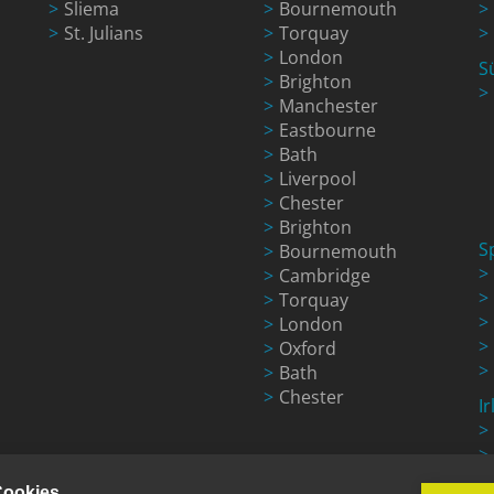
Sliema
Bournemouth
St. Julians
Torquay
London
S
Brighton
Manchester
Eastbourne
Bath
Liverpool
Chester
Brighton
S
Bournemouth
Cambridge
Torquay
London
Oxford
Bath
Chester
I
Cookies