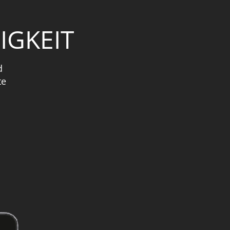
IGKEIT
d
te