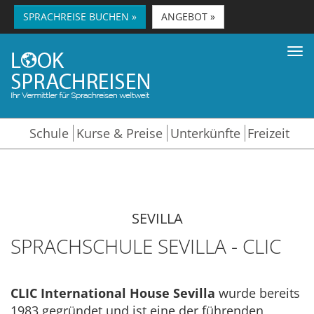
SPRACHREISE BUCHEN »
ANGEBOT »
Tog
nav
Schule
Kurse & Preise
Unterkünfte
Freizeit
SEVILLA
SPRACHSCHULE SEVILLA - CLIC
CLIC International House Sevilla
wurde bereits
1983 gegründet und ist eine der führenden