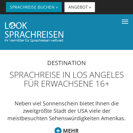
SPRACHREISE BUCHEN »
ANGEBOT »
Tog
nav
DESTINATION
SPRACHREISE IN LOS ANGELES
FÜR ERWACHSENE 16+
Neben viel Sonnenschein bietet Ihnen die
zweitgrößte Stadt der USA viele der
meistbesuchten Sehenswürdigkeiten Amerikas.
Wem sind diese Namen nicht bekannt?
MEHR