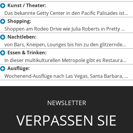
Kunst / Theater:
Das bekannte Getty Center in den Pacific Palisades ist nur eines der vielen Museen Los Angeles.
Shopping:
Shoppen am Rodeo Drive wie Julia Roberts in Pretty Woman aber auch eine große Auswahl an Shopping Malls und Outlet Malls oder in den unzähligen, unabhängigen Stores im L.A. Fashion District. Von super edel bis super günstig, in Los Angeles ist alles möglich!
Nachtleben:
von Bars, Kneipen, Lounges bis hin zu den glitzernden Promibars ist alles vorhanden. Am Sunset Strip, Silver Lake, Los Feliz, Santa Monica und West-Hollywood finden Sie alle Facetten zum Vergnügen.
Essen & Trinken:
In dieser multikulturellen Metropole gibt es Restaurants für jeden Geschmack und Gaumen.
Ausflüge:
Wochenend-Ausflüge nach Las Vegas, Santa Barbara, ins Silicon Valley, ins wunderschöne Napa Valley oder in den Nationalpark Yosemite
NEWSLETTER
VERPASSEN SIE