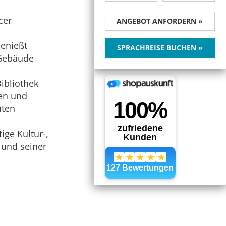
cer
ANGEBOT ANFORDERN »
genießt
SPRACHREISE BUCHEN »
 Gebäude
ibliothek
en und
hten
ige Kultur-,
 und seiner