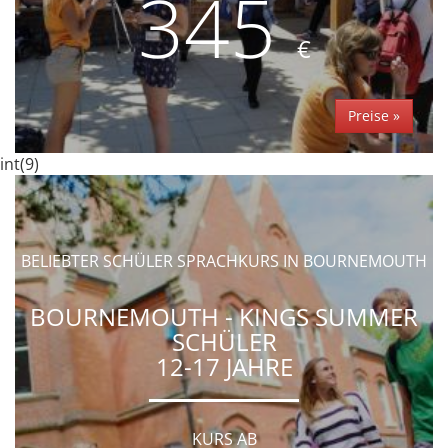
345
€
Preise »
int(9)
BELIEBTER SCHÜLER SPRACHKURS IN BOURNEMOUTH
BOURNEMOUTH - KINGS SUMMER
SCHÜLER
12-17 JAHRE
KURS AB