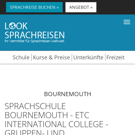
SPRACHREISE BUCHEN »
ANGEBOT »
Tog
nav
Schule
Kurse & Preise
Unterkünfte
Freizeit
BOURNEMOUTH
SPRACHSCHULE
BOURNEMOUTH - ETC
INTERNATIONAL COLLEGE -
GRUPPEN- UND