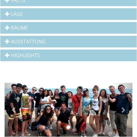
FACTS
LAGE
RÄUME
AUSSTATTUNG
HIGHLIGHTS
Previous
Next