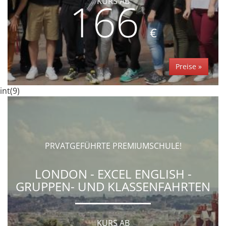
166
KURS AB
€
Preise »
int(9)
PRVATGEFÜHRTE PREMIUMSCHULE!
LONDON - EXCEL ENGLISH -
GRUPPEN- UND KLASSENFAHRTEN
KURS AB