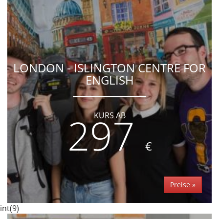
LONDON - ISLINGTON CENTRE FOR
ENGLISH
297
KURS AB
€
Preise »
int(9)