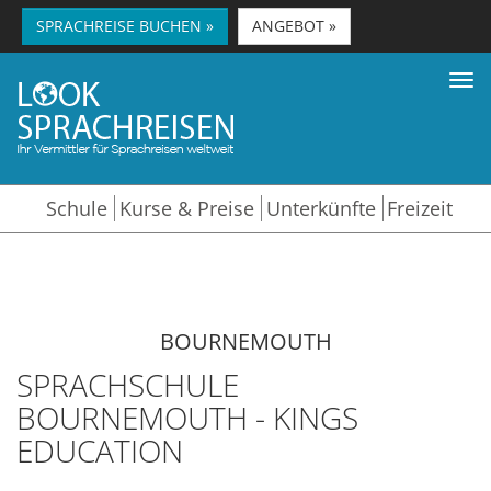
SPRACHREISE BUCHEN »
ANGEBOT »
Tog
nav
Schule
Kurse & Preise
Unterkünfte
Freizeit
BOURNEMOUTH
SPRACHSCHULE
BOURNEMOUTH - KINGS
EDUCATION