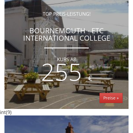
TOP PREIS-LEISTUNG!
BOURNEMOUTH - ETC
INTERNATIONAL COLLEGE
255
KURS AB
€
Preise »
int(9)